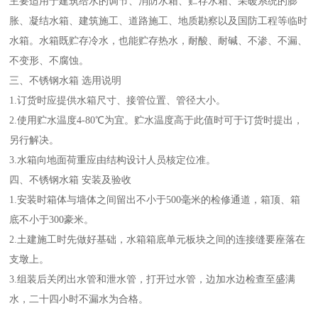
主要适用于建筑给水的调节、消防水箱、贮存水箱、采暖系统的膨
胀、凝结水箱、建筑施工、道路施工、地质勘察以及国防工程等临时
水箱。水箱既贮存冷水，也能贮存热水，耐酸、耐碱、不渗、不漏、
不变形、不腐蚀。
三、不锈钢水箱 选用说明
1.订货时应提供水箱尺寸、接管位置、管径大小。
2.使用贮水温度4-80℃为宜。贮水温度高于此值时可于订货时提出，
另行解决。
3.水箱向地面荷重应由结构设计人员核定位准。
四、不锈钢水箱 安装及验收
1.安装时箱体与墙体之间留出不小于500毫米的检修通道，箱顶、箱
底不小于300豪米。
2.土建施工时先做好基础，水箱箱底单元板块之间的连接缝要座落在
支墩上。
3.组装后关闭出水管和泄水管，打开过水管，边加水边检查至盛满
水，二十四小时不漏水为合格。